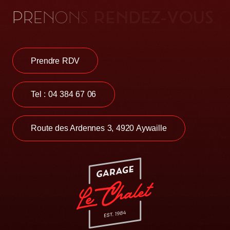
P
R
E
N
O
N
S
.
R
E
N
D
E
Z
-
V
O
U
S
Prendre RDV
Tel : 04 384 67 06
Route des Ardennes 3, 4920 Aywaille