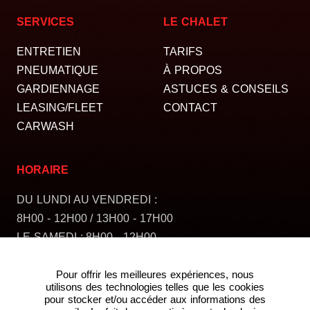
SERVICES
LE CHALET
ENTRETIEN
TARIFS
PNEUMATIQUE
À PROPOS
GARDIENNAGE
ASTUCES & CONSEILS
LEASING/FLEET
CONTACT
CARWASH
HORAIRE
DU LUNDI AU VENDREDI :
8H00 - 12H00 / 13H00 - 17H00
LE SAMEDI : 8H00 - 12H00
FERMÉ LE DIMANCHE
Pour offrir les meilleures expériences, nous
utilisons des technologies telles que les cookies
pour stocker et/ou accéder aux informations des