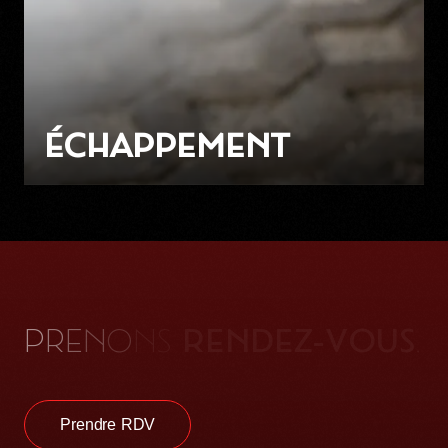
ÉCHAPPEMENT
P
R
E
N
O
N
S
.
R
E
N
D
E
Z
-
V
O
U
S
Prendre RDV