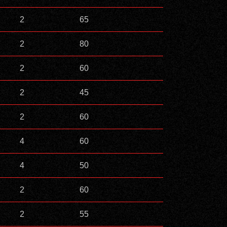
2
65
2
80
2
60
2
45
2
60
4
60
4
50
2
60
2
55