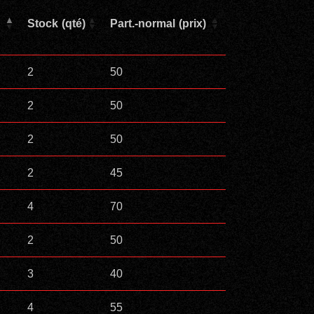
Stock (qté)
Part.-normal (prix)
2
50
2
50
2
50
2
45
4
70
2
50
3
40
4
55