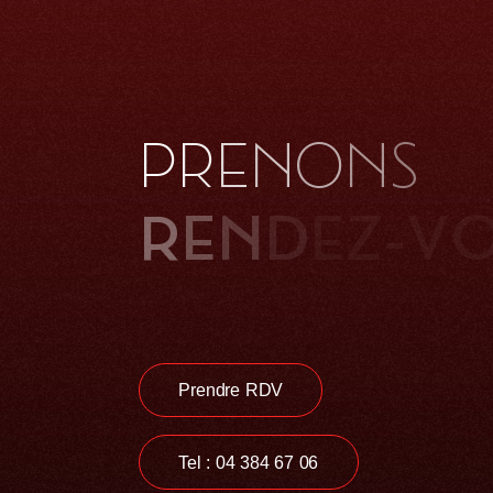
P
R
E
N
O
N
S
R
E
N
D
E
Z
-
V
Prendre RDV
Tel : 04 384 67 06