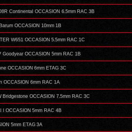
/108R Continental OCCASION 6.5mm RAC 3B
5R Barum OCCASION 10mm 1B
STER W651 OCCASION 5.5mm RAC 1C
L 88V Goodyear OCCASION 5mm RAC 1B
estone OCCASION 6mm ETAG 3C
ufenn OCCASION 6mm RAC 1A
91W Bridgestone OCCASION 7.5mm RAC 3C
ntal l OCCASION 5mm RAC 4B
SION 5mm ETAG 3A