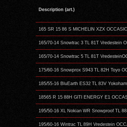
Description (art.)
165 SR 15 86 S MICHELIN XZX OCCAS
165/70-14 Snowtrac 3 TL 81T Vredeste
165/70-14 Snowtrac 5 TL 81T Vredeste
175/60-16 Snowprox S943 TL 82H Toyo
185/55-16 BluEarth ES32 TL 83V Yoko
18565 R 15 88H GITI ENERGY E1 OCCA
195/50-16 XL Nokian WR Snowproof TL 
195/60-16 Wintrac TL 89H Vredestein O