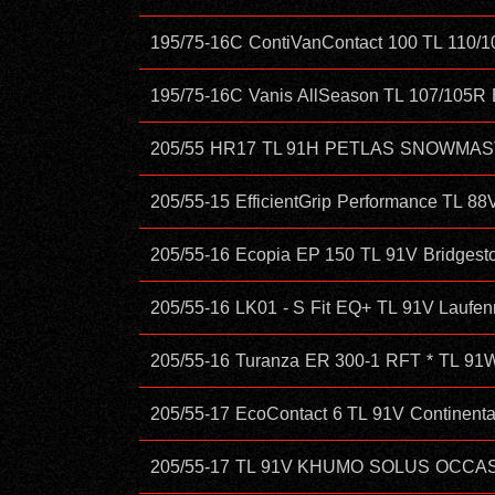
195/75-16C ContiVanContact 100 TL 110
195/75-16C Vanis AllSeason TL 107/10
205/55 HR17 TL 91H PETLAS SNOWMA
205/55-15 EfficientGrip Performance T
205/55-16 Ecopia EP 150 TL 91V Bridg
205/55-16 LK01 - S Fit EQ+ TL 91V La
205/55-16 Turanza ER 300-1 RFT * TL 
205/55-17 EcoContact 6 TL 91V Contine
205/55-17 TL 91V KHUMO SOLUS OCCA