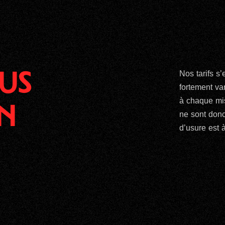
US
Nos tarifs s
fortement va
à chaque mis
N
ne sont donc
d’usure est 