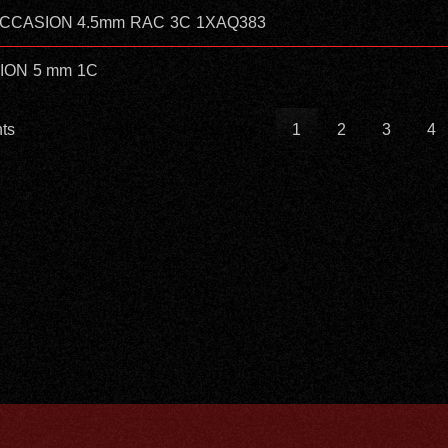
in OCCASION 4.5mm RAC 3C 1XAQ383
SION 5 mm 1C
nts
Premier
Précédent
1
2
3
4