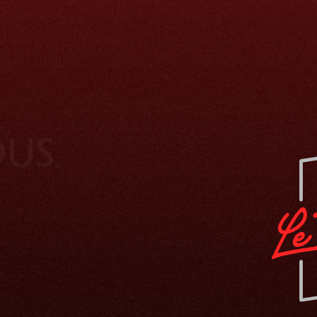
.
O
U
S