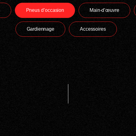
s
Pneus d’occasion
Main-d’œuvre
Gardiennage
Accessoires