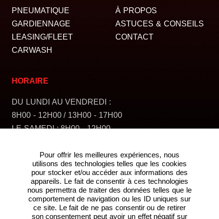
PNEUMATIQUE
À PROPOS
GARDIENNAGE
ASTUCES & CONSEILS
LEASING/FLEET
CONTACT
CARWASH
HORAIRE
DU LUNDI AU VENDREDI :
8H00 - 12H00 / 13H00 - 17H00
LE SAMEDI : 8H00 - 12H00
FERMÉ LE DIMANCHE
Pour offrir les meilleures expériences, nous
utilisons des technologies telles que les cookies
pour stocker et/ou accéder aux informations des
appareils. Le fait de consentir à ces technologies
nous permettra de traiter des données telles que le
comportement de navigation ou les ID uniques sur
ce site. Le fait de ne pas consentir ou de retirer
son consentement peut avoir un effet négatif sur