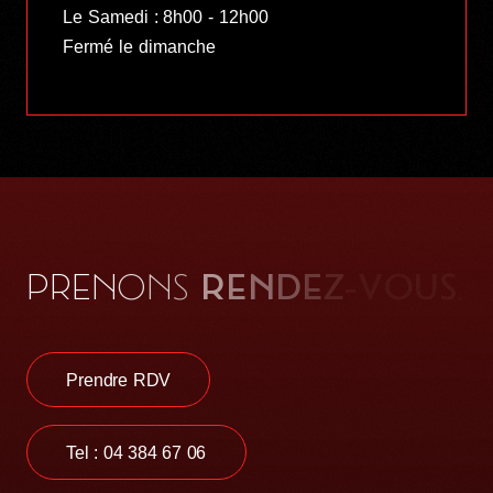
Le Samedi : 8h00 - 12h00
Fermé le dimanche
P
R
E
N
O
N
S
.
R
E
N
D
E
Z
-
V
O
U
S
Prendre RDV
Tel : 04 384 67 06